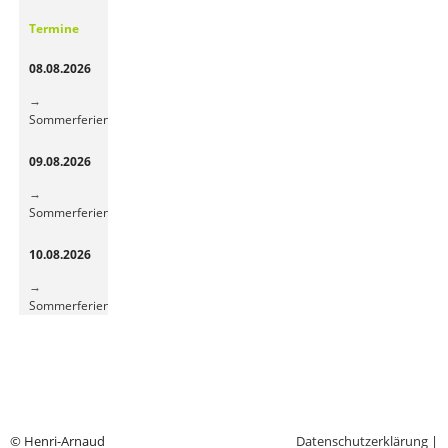
Gemüsepause
Termine
sorgt
für
08.08.2026
frische
Energie
Sommerferien
09.08.2026
Sommerferien
10.08.2026
Sommerferien
© Henri-Arnaud
Datenschutzerklärung
|