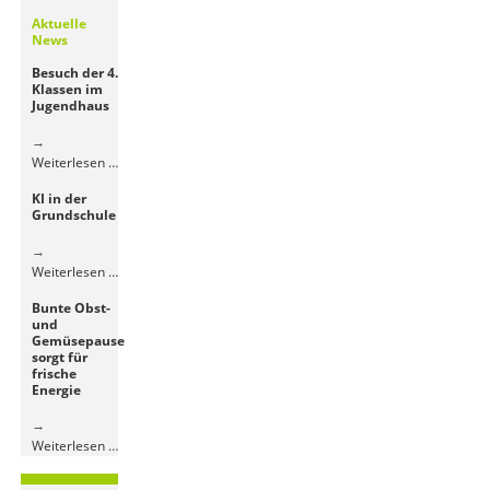
Aktuelle
News
Besuch der 4.
Klassen im
Jugendhaus
Besuch
Weiterlesen …
der
KI in der
4.
Grundschule
Klassen
im
Jugendhaus
KI
Weiterlesen …
in
Bunte Obst-
der
und
Grundschule
Gemüsepause
sorgt für
frische
Energie
Bunte
Weiterlesen …
Obst-
und