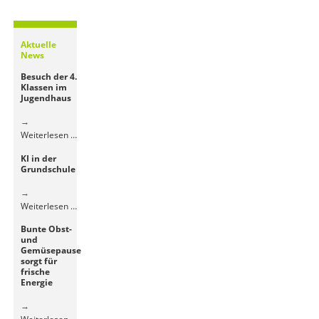
Aktuelle
News
Besuch der 4.
Klassen im
Jugendhaus
Besuch
Weiterlesen …
der
KI in der
4.
Grundschule
Klassen
im
Jugendhaus
KI
Weiterlesen …
in
Bunte Obst-
der
und
Grundschule
Gemüsepause
sorgt für
frische
Energie
Bunte