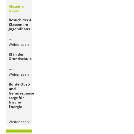
Aktuelle
News
Besuch der 4.
Klassen im
Jugendhaus
Besuch
Weiterlesen …
der
KI in der
4.
Grundschule
Klassen
im
Jugendhaus
KI
Weiterlesen …
in
Bunte Obst-
der
und
Grundschule
Gemüsepause
sorgt für
frische
Energie
Bunte
Weiterlesen …
Obst-
und