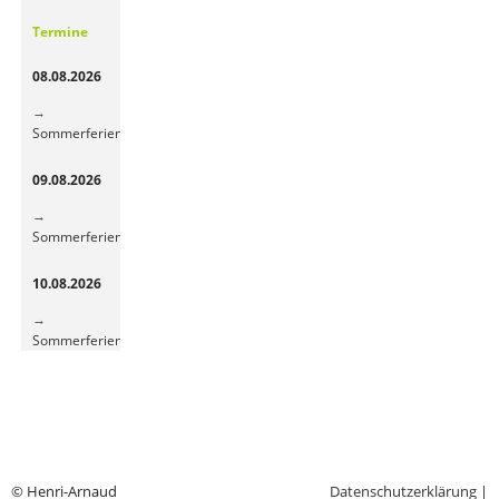
Gemüsepause
Termine
sorgt
für
08.08.2026
frische
Energie
Sommerferien
09.08.2026
Sommerferien
10.08.2026
Sommerferien
© Henri-Arnaud
Datenschutzerklärung
|