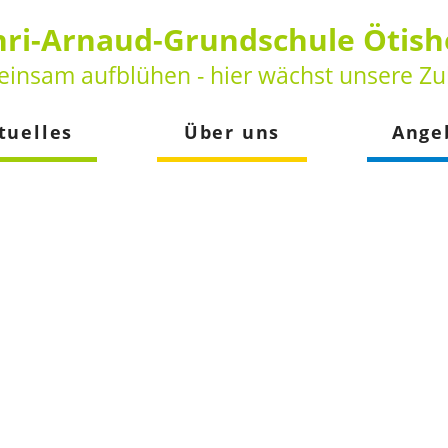
ri-Arnaud-Grundschule Ötis
insam aufblühen - hier wächst unsere Zu
tuelles
Über uns
Ange
keiten
Vorstellung
Betreuun
der
Leitbild
Schulsozia
Beratungs