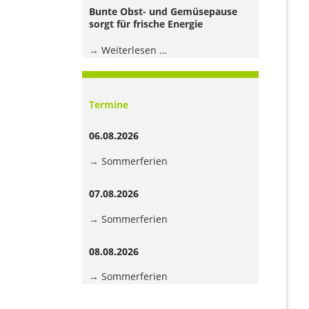
Jugendhaus
Bunte Obst- und Gemüsepause
der
sorgt für frische Energie
Grundschule
Bunte
Weiterlesen …
Obst-
und
Gemüsepause
Termine
sorgt
für
06.08.2026
frische
Energie
Sommerferien
07.08.2026
Sommerferien
08.08.2026
Sommerferien