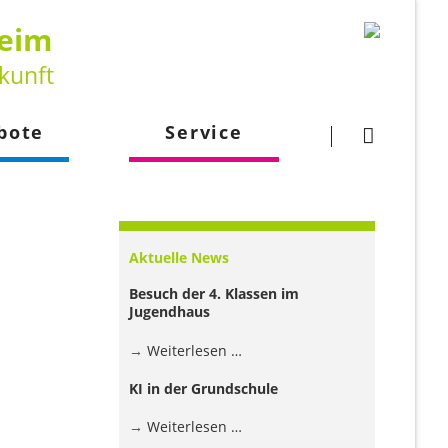
heim
kunft
Navigation
überspringen
bote
Service
gsangebot
Downloads
larbeit
Kontakt
Aktuelle News
lehrkraft
Besuch der 4. Klassen im
Jugendhaus
Besuch
Weiterlesen …
der
KI in der Grundschule
4.
Klassen
KI
Weiterlesen …
im
in