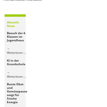
Aktuelle
News
Besuch der 4.
Klassen im
Jugendhaus
Besuch
Weiterlesen …
der
KI in der
4.
Grundschule
Klassen
im
Jugendhaus
KI
Weiterlesen …
in
Bunte Obst-
der
und
Grundschule
Gemüsepause
sorgt für
frische
Energie