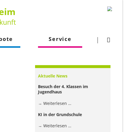
heim
kunft
Navigation
überspringen
bote
Service
gsangebot
Downloads
larbeit
Kontakt
Aktuelle News
lehrkraft
Besuch der 4. Klassen im
Jugendhaus
Besuch
Weiterlesen …
der
KI in der Grundschule
4.
Klassen
KI
Weiterlesen …
im
in