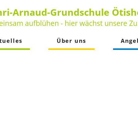
ri-Arnaud-Grundschule Ötis
insam aufblühen - hier wächst unsere Zu
tuelles
Über uns
Ange
keiten
Vorstellung
Betreuun
der
Leitbild
Schulsozia
Beratungs