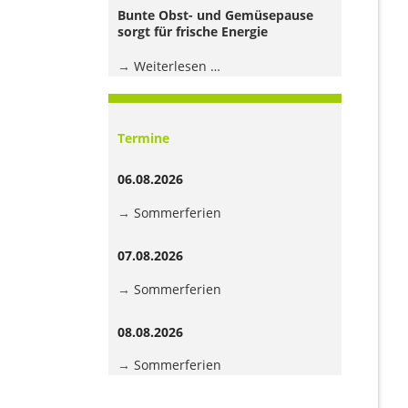
Jugendhaus
Bunte Obst- und Gemüsepause
der
sorgt für frische Energie
Grundschule
Bunte
Weiterlesen …
Obst-
und
Gemüsepause
Termine
sorgt
für
06.08.2026
frische
Energie
Sommerferien
07.08.2026
Sommerferien
08.08.2026
Sommerferien