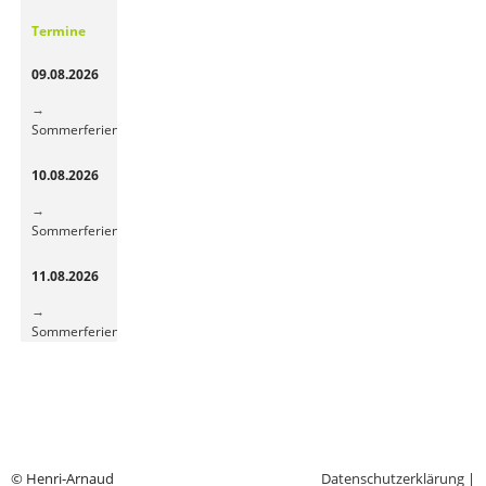
Gemüsepause
Termine
sorgt
für
09.08.2026
frische
Energie
Sommerferien
10.08.2026
Sommerferien
11.08.2026
Sommerferien
© Henri-Arnaud
Datenschutzerklärung
|