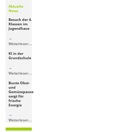
Aktuelle
News
Besuch der 4.
Klassen im
Jugendhaus
Besuch
Weiterlesen …
der
KI in der
4.
Grundschule
Klassen
im
Jugendhaus
KI
Weiterlesen …
in
Bunte Obst-
der
und
Grundschule
Gemüsepause
sorgt für
frische
Energie
Bunte
Weiterlesen …
Obst-
und