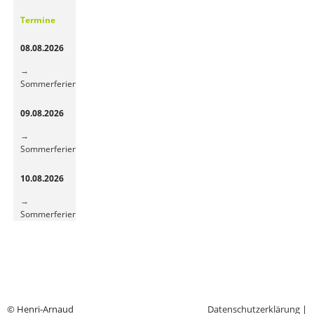
Gemüsepause
Termine
sorgt
für
08.08.2026
frische
Energie
Sommerferien
09.08.2026
Sommerferien
10.08.2026
Sommerferien
© Henri-Arnaud
Datenschutzerklärung
|