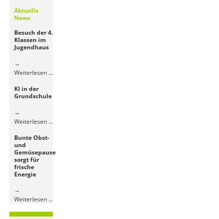
Aktuelle
News
Besuch der 4.
Klassen im
Jugendhaus
Besuch
Weiterlesen …
der
KI in der
4.
Grundschule
Klassen
im
Jugendhaus
KI
Weiterlesen …
in
Bunte Obst-
der
und
Grundschule
Gemüsepause
sorgt für
frische
Energie
Bunte
Weiterlesen …
Obst-
und