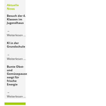
Aktuelle
News
Besuch der 4.
Klassen im
Jugendhaus
Besuch
Weiterlesen …
der
KI in der
4.
Grundschule
Klassen
im
Jugendhaus
KI
Weiterlesen …
in
Bunte Obst-
der
und
Grundschule
Gemüsepause
sorgt für
frische
Energie
Bunte
Weiterlesen …
Obst-
und