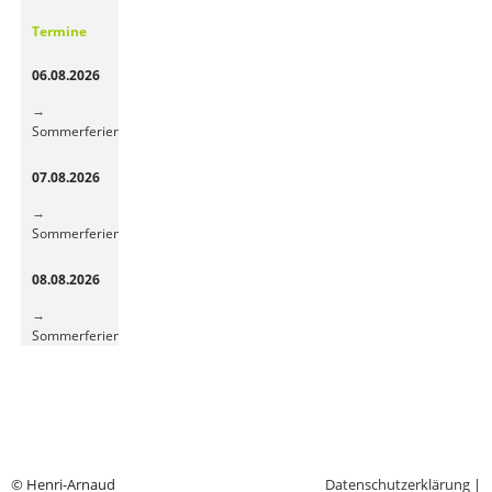
Gemüsepause
Termine
sorgt
für
06.08.2026
frische
Energie
Sommerferien
07.08.2026
Sommerferien
08.08.2026
Sommerferien
© Henri-Arnaud
Datenschutzerklärung
|