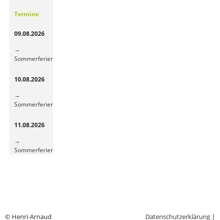
Gemüsepause
Termine
sorgt
für
09.08.2026
frische
Energie
Sommerferien
10.08.2026
Sommerferien
11.08.2026
Sommerferien
© Henri-Arnaud
Datenschutzerklärung
|