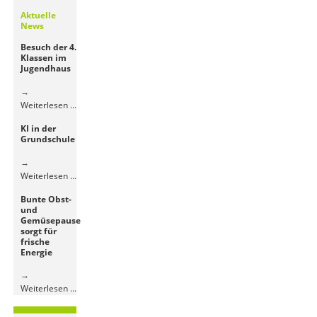
Aktuelle
News
Besuch der 4.
Klassen im
Jugendhaus
Besuch
Weiterlesen …
der
KI in der
4.
Grundschule
Klassen
im
Jugendhaus
KI
Weiterlesen …
in
Bunte Obst-
der
und
Grundschule
Gemüsepause
sorgt für
frische
Energie
Bunte
Weiterlesen …
Obst-
und