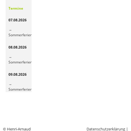
Gemüsepause
Termine
sorgt
für
07.08.2026
frische
Energie
Sommerferien
08.08.2026
Sommerferien
09.08.2026
Sommerferien
© Henri-Arnaud
Datenschutzerklärung
|