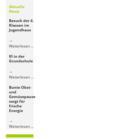
Aktuelle
News
Besuch der 4.
Klassen im
Jugendhaus
Besuch
Weiterlesen …
der
KI in der
4.
Grundschule
Klassen
im
Jugendhaus
KI
Weiterlesen …
in
Bunte Obst-
der
und
Grundschule
Gemüsepause
sorgt für
frische
Energie
Bunte
Weiterlesen …
Obst-
und