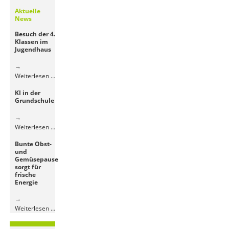
Aktuelle
News
Besuch der 4.
Klassen im
Jugendhaus
Besuch
Weiterlesen …
der
KI in der
4.
Grundschule
Klassen
im
Jugendhaus
KI
Weiterlesen …
in
Bunte Obst-
der
und
Grundschule
Gemüsepause
sorgt für
frische
Energie
Bunte
Weiterlesen …
Obst-
und