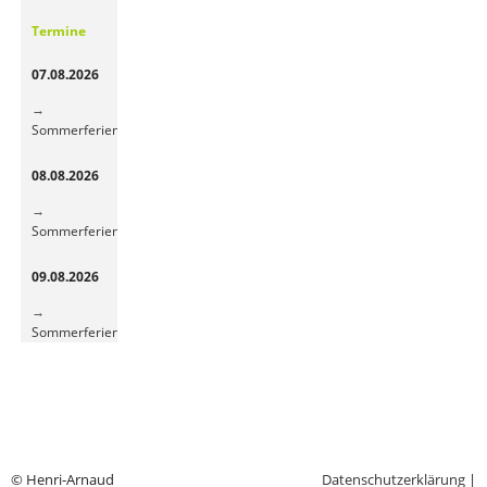
Gemüsepause
Termine
sorgt
für
07.08.2026
frische
Energie
Sommerferien
08.08.2026
Sommerferien
09.08.2026
Sommerferien
© Henri-Arnaud
Datenschutzerklärung
|