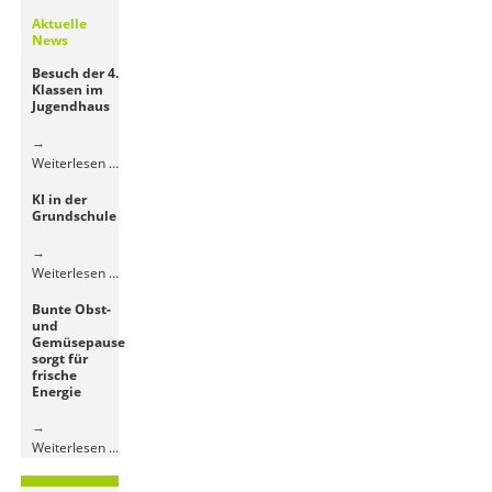
Aktuelle
News
Besuch der 4.
Klassen im
Jugendhaus
Besuch
Weiterlesen …
der
KI in der
4.
Grundschule
Klassen
im
Jugendhaus
KI
Weiterlesen …
in
Bunte Obst-
der
und
Grundschule
Gemüsepause
sorgt für
frische
Energie
Bunte
Weiterlesen …
Obst-
und