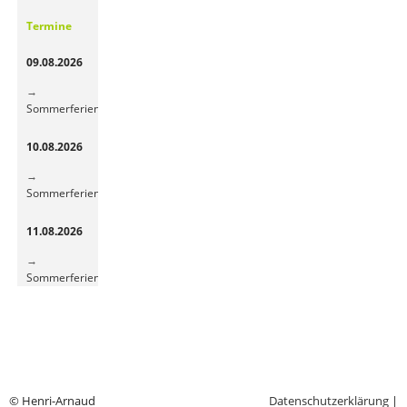
Gemüsepause
Termine
sorgt
für
09.08.2026
frische
Energie
Sommerferien
10.08.2026
Sommerferien
11.08.2026
Sommerferien
© Henri-Arnaud
Datenschutzerklärung
|