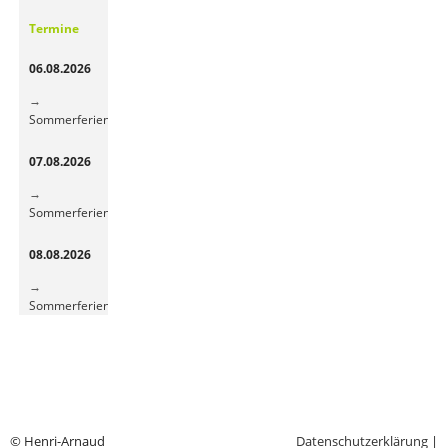
Gemüsepause
Termine
sorgt
für
06.08.2026
frische
Energie
Sommerferien
07.08.2026
Sommerferien
08.08.2026
Sommerferien
© Henri-Arnaud
Datenschutzerklärung
|