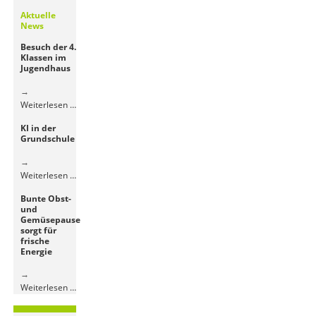
Aktuelle
News
Besuch der 4.
Klassen im
Jugendhaus
Besuch
Weiterlesen …
der
KI in der
4.
Grundschule
Klassen
im
Jugendhaus
KI
Weiterlesen …
in
Bunte Obst-
der
und
Grundschule
Gemüsepause
sorgt für
frische
Energie
Bunte
Weiterlesen …
Obst-
und