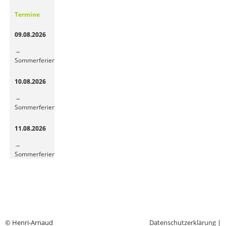
Gemüsepause
Termine
sorgt
für
09.08.2026
frische
Energie
Sommerferien
10.08.2026
Sommerferien
11.08.2026
Sommerferien
© Henri-Arnaud
Datenschutzerklärung
|