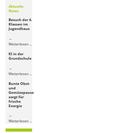
Aktuelle
News
Besuch der 4.
Klassen im
Jugendhaus
Besuch
Weiterlesen …
der
KI in der
4.
Grundschule
Klassen
im
Jugendhaus
KI
Weiterlesen …
in
Bunte Obst-
der
und
Grundschule
Gemüsepause
sorgt für
frische
Energie
Bunte
Weiterlesen …
Obst-
und