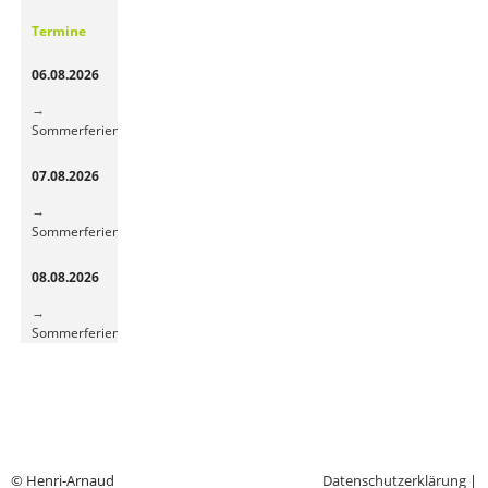
Gemüsepause
Termine
sorgt
für
06.08.2026
frische
Energie
Sommerferien
07.08.2026
Sommerferien
08.08.2026
Sommerferien
© Henri-Arnaud
Datenschutzerklärung
|