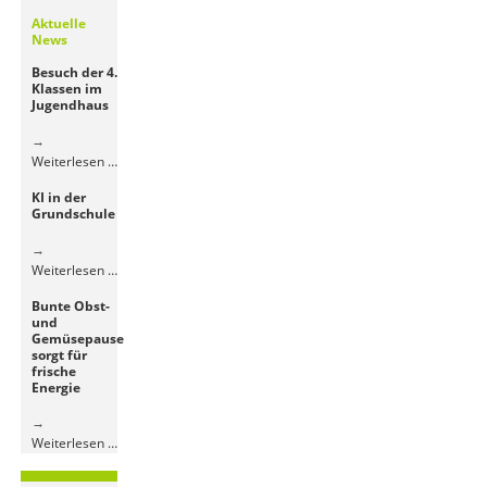
Aktuelle
News
Besuch der 4.
Klassen im
Jugendhaus
Besuch
Weiterlesen …
der
KI in der
4.
Grundschule
Klassen
im
Jugendhaus
KI
Weiterlesen …
in
Bunte Obst-
der
und
Grundschule
Gemüsepause
sorgt für
frische
Energie
Bunte
Weiterlesen …
Obst-
und