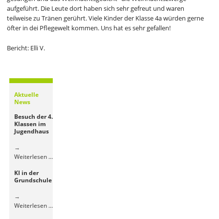
aufgeführt. Die Leute dort haben sich sehr gefreut und waren
teilweise zu Tränen gerührt. Viele Kinder der Klasse 4a würden gerne
öfter in dei Pflegewelt kommen. Uns hat es sehr gefallen!
Bericht: Elli V.
Aktuelle
News
Besuch der 4.
Klassen im
Jugendhaus
Besuch
Weiterlesen …
der
KI in der
4.
Grundschule
Klassen
im
Jugendhaus
KI
Weiterlesen …
in