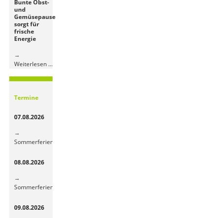
Bunte Obst-
der
und
Grundschule
Gemüsepause
sorgt für
frische
Energie
Bunte
Weiterlesen …
Obst-
und
Gemüsepause
Termine
sorgt
für
07.08.2026
frische
Energie
Sommerferien
08.08.2026
Sommerferien
09.08.2026