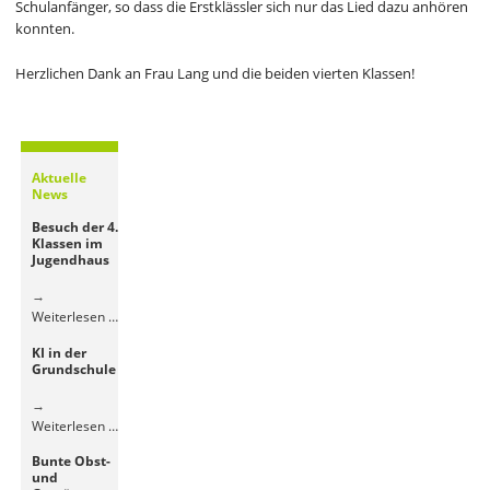
Schulanfänger, so dass die Erstklässler sich nur das Lied dazu anhören
konnten.
Herzlichen Dank an Frau Lang und die beiden vierten Klassen!
Aktuelle
News
Besuch der 4.
Klassen im
Jugendhaus
Besuch
Weiterlesen …
der
KI in der
4.
Grundschule
Klassen
im
Jugendhaus
KI
Weiterlesen …
in
Bunte Obst-
der
und
Grundschule