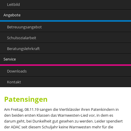
Leitbild
Angebote
Betreuungsangebot
Schulsozialarbeit
Beratungslehrkraft
Service
Downloads
Kontakt
Patensingen
Am Freitag, 08.11.19 sangen die Viertklässler ihren Patenkindern in
den beiden ersten Klassen das Warnwesten-Lied vor, in dem es
darum geht, bei Dunkelheit gut gesehen zu werden. Leider spendiert
der ADAC seit diesem Schuljahr keine Warnwesten mehr für die