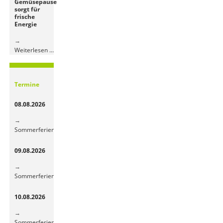
Gemüsepause
sorgt für
frische
Energie
Bunte
Weiterlesen …
Obst-
und
Gemüsepause
Termine
sorgt
für
08.08.2026
frische
Energie
Sommerferien
09.08.2026
Sommerferien
10.08.2026
Sommerferien