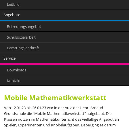
Leitbild
Angebote
Betreuungsangebot
Schulsozialarbeit
Beratungslehrkraft
Service
Downloads
Kontakt
Mobile Mathematikwerkstatt
Von 12.01.23 bis 26.01.23 war in der Aula der Henri-Arnaud-
Grundschule die "Mobile Mathematikwerkstatt" aufgebaut. Die
Klassen nutzen im Mathematikunterricht das vielfältige Angebot an
Spielen, Experimenten und Knobelaufgaben. Dabei ging es darum,