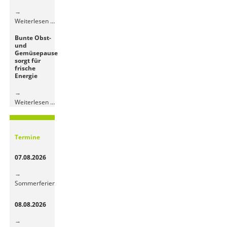
im
Jugendhaus
KI
Weiterlesen …
in
Bunte Obst-
der
und
Grundschule
Gemüsepause
sorgt für
frische
Energie
Bunte
Weiterlesen …
Obst-
und
Gemüsepause
Termine
sorgt
für
07.08.2026
frische
Energie
Sommerferien
08.08.2026