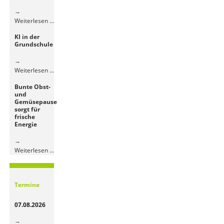
Besuch
Weiterlesen …
der
KI in der
4.
Grundschule
Klassen
im
Jugendhaus
KI
Weiterlesen …
in
Bunte Obst-
der
und
Grundschule
Gemüsepause
sorgt für
frische
Energie
Bunte
Weiterlesen …
Obst-
und
Gemüsepause
Termine
sorgt
für
07.08.2026
frische
Energie