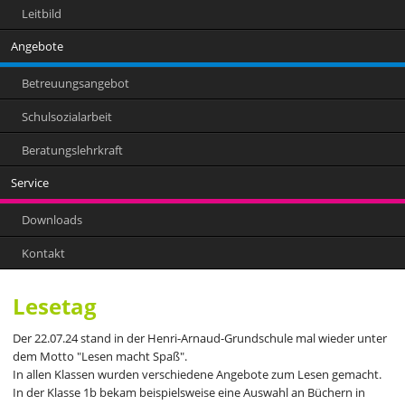
Leitbild
Angebote
Betreuungsangebot
Schulsozialarbeit
Beratungslehrkraft
Service
Downloads
Kontakt
Lesetag
Der 22.07.24 stand in der Henri-Arnaud-Grundschule mal wieder unter
dem Motto "Lesen macht Spaß".
In allen Klassen wurden verschiedene Angebote zum Lesen gemacht.
In der Klasse 1b bekam beispielsweise eine Auswahl an Büchern in