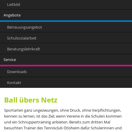
Leitbild
Angebote
Betreuungsangebot
Schulsozialarbeit
Beratungslehrkraft
Service
Downloads
Kontakt
Ball übers Netz
Sportarten ganz ungezwungen, ohne Druck, ohne Verpflichtungen,
kennen zu lernen, ist das Ziel, wenn Vereine in die Schulen kommen
und ein Schnuppertraining anbieten. Bereits zum dritten Mal
besuchten Trainer des Tennisclub Ötisheim dafür Schülerinnen und