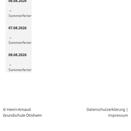
06.08.2026
frische
Energie
Sommerferien
07.08.2026
Sommerferien
08.08.2026
Sommerferien
© Henri-Arnaud
Datenschutzerklärung
|
Grundschule Ötisheim
Impressum