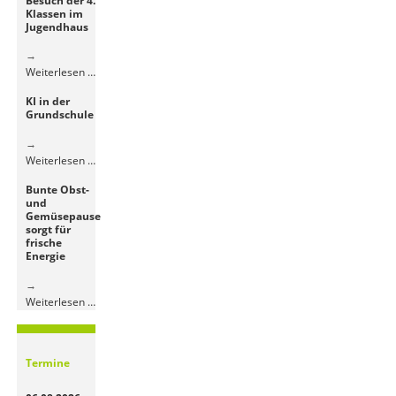
Besuch der 4.
Klassen im
Jugendhaus
Besuch
Weiterlesen …
der
KI in der
4.
Grundschule
Klassen
im
Jugendhaus
KI
Weiterlesen …
in
Bunte Obst-
der
und
Grundschule
Gemüsepause
sorgt für
frische
Energie
Bunte
Weiterlesen …
Obst-
und
Gemüsepause
Termine
sorgt
für