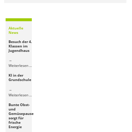
Aktuelle
News
Besuch der 4.
Klassen im
Jugendhaus
Besuch
Weiterlesen …
der
KI in der
4.
Grundschule
Klassen
im
Jugendhaus
KI
Weiterlesen …
in
Bunte Obst-
der
und
Grundschule
Gemüsepause
sorgt für
frische
Energie