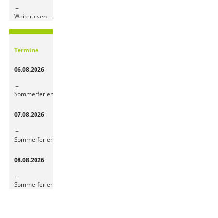
Bunte
Weiterlesen …
Obst-
und
Gemüsepause
Termine
sorgt
für
06.08.2026
frische
Energie
Sommerferien
07.08.2026
Sommerferien
08.08.2026
Sommerferien