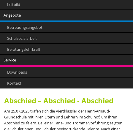
Leitbild
Angebote
Betreuungsangebot
Schulsozialarbeit
Beratungslehrkraft
Service
Downloads
Kontakt
Abschied – Abschied - Abschied
Am 25.07.2025 trafen sich die Viertklässler der Henri-Arnaud-
Grundschule mit ihren Eltern und Lehrern im Schulhof, um ihren
Abschied zu feiern. Bei einer Tanz- und Trommelvorführung zeigten
die Schülerinnen und Schüler beeindruckende Talente. Nach einer